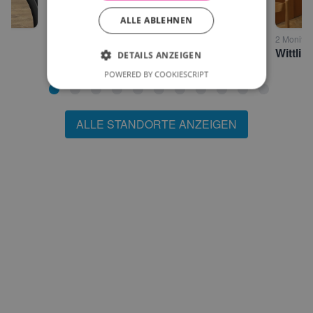
ALLE ABLEHNEN
60 Monitore • Walchsee
2 Monitor
Wittlinger Therapiezentrum Walchsee - Zimmer
DETAILS ANZEIGEN
POWERED BY COOKIESCRIPT
ALLE STANDORTE ANZEIGEN