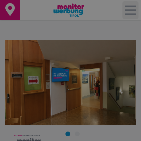
+
−
Leaflet
|
©
OpenStreetMap
contributors