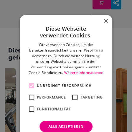
×
Diese Webseite
verwendet Cookies.
Wir verwenden Cookies, um die
Diese Standorte könnten dir auch
Benutzerfreundlichkeit unserer Website zu
verbessern. Durch die weitere Nutzung
gefallen
unserer Webseite stimmen Sie der
Verwendung von Cookies gemäß unserer
Cookie-Richtlinie zu.
Weitere Informationen
UNBEDINGT ERFORDERLICH
PERFORMANCE
TARGETING
FUNKTIONALITÄT
ALLE AKZEPTIEREN