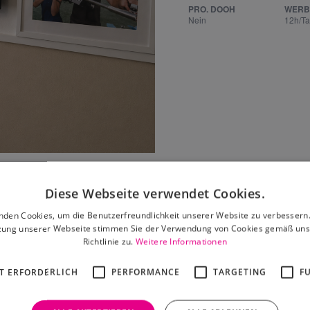
PRO. DOOH
WERB
Nein
12h/T
Leaflet
|
©
OpenStreetMap
contributors
Diese Webseite verwendet Cookies.
nden Cookies, um die Benutzerfreundlichkeit unserer Website zu verbessern.
zung unserer Webseite stimmen Sie der Verwendung von Cookies gemäß uns
Richtlinie zu.
Weitere Informationen
 dir auch gefallen
T ERFORDERLICH
PERFORMANCE
TARGETING
F