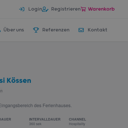
Login
Registrieren
Warenkorb
Über uns
Referenzen
Kontakt
si Kössen
en
 Eingangsbereich des Ferienhauses.
DAUER
INTERVALLDAUER
CHANNEL
360 sek
Hospitality