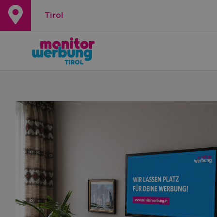
Tirol
+
−