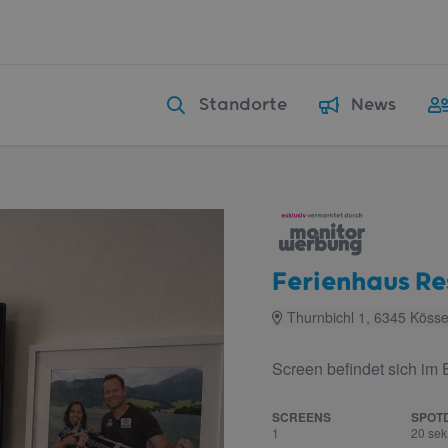
Standorte
News
Ferienhaus Re
Thurnbichl 1, 6345 Köss
Screen befindet sich im
SCREENS
SPOT
1
20 sek