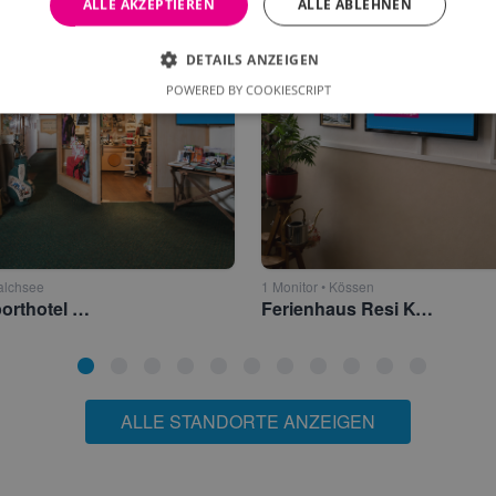
ALLE AKZEPTIEREN
ALLE ABLEHNEN
DETAILS ANZEIGEN
POWERED BY COOKIESCRIPT
alchsee
1 Monitor • Kössen
Golf- & Sporthotel Moarhof Walchsee
Ferienhaus Resi Kössen
ALLE STANDORTE ANZEIGEN