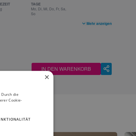
EZEIT
TAGE
ag
Mo, Di, Mi, Do, Fr, Sa,
So
Mehr anzeigen
IN DEN WARENKORB
×
 Durch die
erer Cookie-
UNKTIONALITÄT