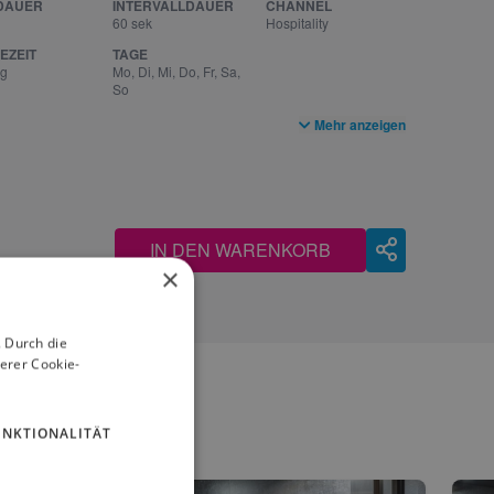
DAUER
INTERVALLDAUER
CHANNEL
60 sek
Hospitality
EZEIT
TAGE
ag
Mo, Di, Mi, Do, Fr, Sa,
So
Mehr anzeigen
IN DEN WARENKORB
×
 Durch die
erer Cookie-
UNKTIONALITÄT