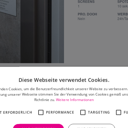
SCREENS
SPOT
1
10 sek
PRO. DOOH
WERB
Nein
24h/T
Leaflet
|
©
OpenStreetMap
contributors
Diese Webseite verwendet Cookies.
nden Cookies, um die Benutzerfreundlichkeit unserer Website zu verbessern.
zung unserer Webseite stimmen Sie der Verwendung von Cookies gemäß uns
Richtlinie zu.
Weitere Informationen
 dir auch gefallen
T ERFORDERLICH
PERFORMANCE
TARGETING
F