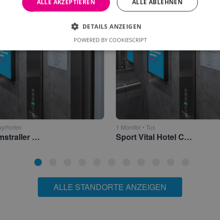
ALLE AKZEPTIEREN
ALLE ABLEHNEN
DETAILS ANZEIGEN
POWERED BY COOKIESCRIPT
ayrhofen
1 Monitor • Tux
Hotel Pramstraller 4* Mayrhofen
Sport Vital Hotel Central (das Alois) 4* Lanersbach
ALLE STANDORTE ANZEIGEN