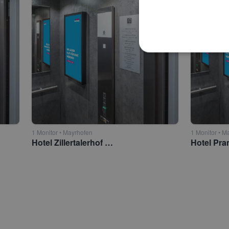
1 Monitor • Mayrhofen
1 Monitor • M
Hotel Zillertalerhof 4*S Mayrhofen