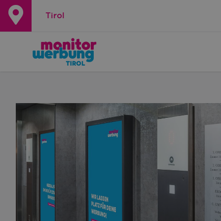
Tirol
+
−