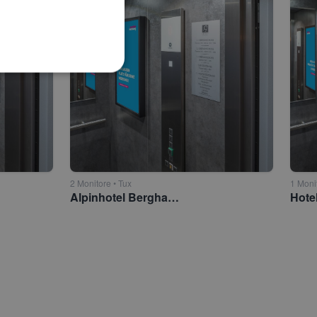
2 Monitore • Tux
1 Moni
Alpinhotel Berghaus 4* Tux