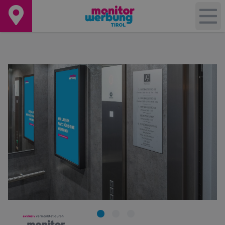
+
−
Leaflet
|
©
OpenStreetMap
contributors