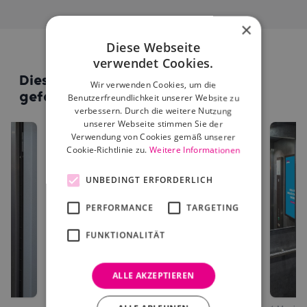
×
Diese Webseite
verwendet Cookies.
Diese Standorte könnten dir auch
Wir verwenden Cookies, um die
gefallen
Benutzerfreundlichkeit unserer Website zu
verbessern. Durch die weitere Nutzung
unserer Webseite stimmen Sie der
Verwendung von Cookies gemäß unserer
Cookie-Richtlinie zu.
Weitere Informationen
UNBEDINGT ERFORDERLICH
PERFORMANCE
TARGETING
FUNKTIONALITÄT
ALLE AKZEPTIEREN