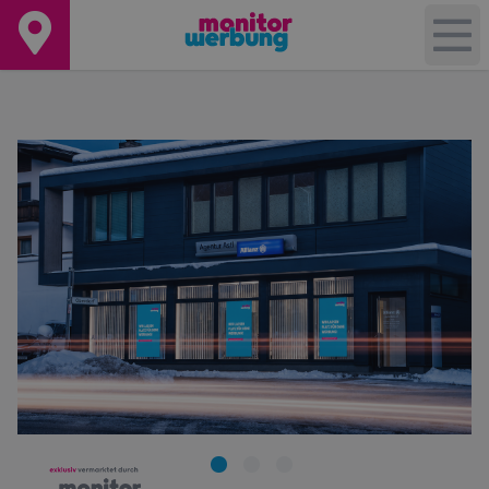
+
−
Leaflet
|
©
OpenStreetMap
contributors