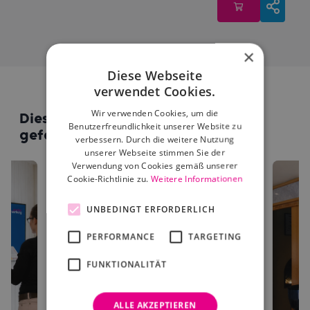
×
Diese Webseite
verwendet Cookies.
Wir verwenden Cookies, um die
Diese Standorte könnten dir auch
Benutzerfreundlichkeit unserer Website zu
gefallen
verbessern. Durch die weitere Nutzung
unserer Webseite stimmen Sie der
Verwendung von Cookies gemäß unserer
Cookie-Richtlinie zu.
Weitere Informationen
UNBEDINGT ERFORDERLICH
PERFORMANCE
TARGETING
FUNKTIONALITÄT
ALLE AKZEPTIEREN