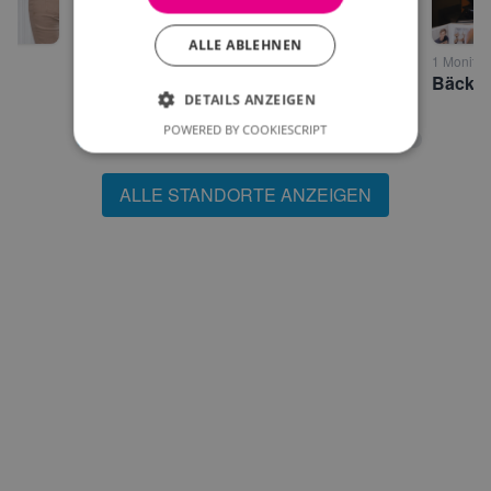
ALLE ABLEHNEN
3 Monitore • Niederndorf
1 Monitor
Semi-Outdoorscreen Dorfzentrum Niederndorf - Bushaltestelle
DETAILS ANZEIGEN
POWERED BY COOKIESCRIPT
ALLE STANDORTE ANZEIGEN