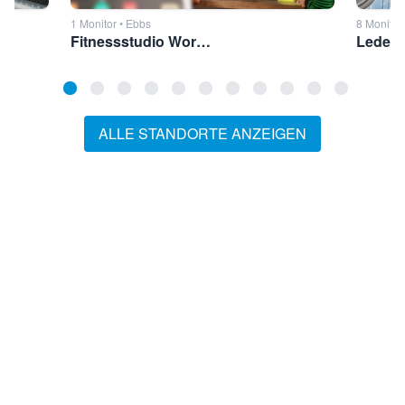
1 Monitor • Ebbs
8 Monitor
Fitnessstudio Workout Ebbs
ALLE STANDORTE ANZEIGEN