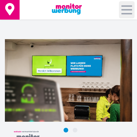
+
−
Leaflet
|
©
OpenStreetMap
contributors