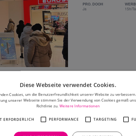
PRO. DOOH
WERB
Ja
15h/T
Leaflet
|
©
OpenStreetMap
contributors
Diese Webseite verwendet Cookies.
nden Cookies, um die Benutzerfreundlichkeit unserer Website zu verbessern.
zung unserer Webseite stimmen Sie der Verwendung von Cookies gemäß uns
Richtlinie zu.
Weitere Informationen
 dir auch gefallen
T ERFORDERLICH
PERFORMANCE
TARGETING
F