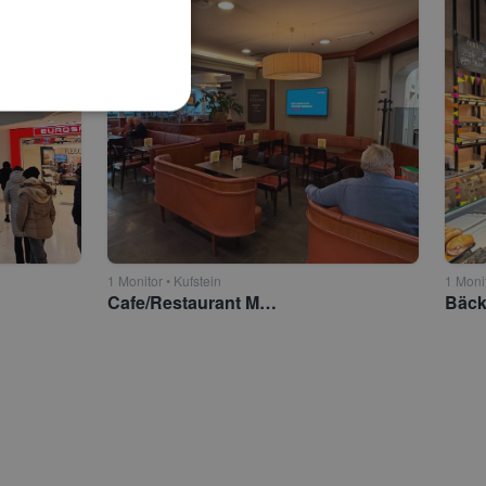
1 Monitor • Kufstein
1 Monit
Cafe/Restaurant Moccador Inntalcenter Kufstein