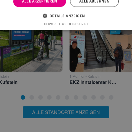
ALLE AKZEPTIEREN
ALLE ABLEHNEN
DETAILS ANZEIGEN
POWERED BY COOKIESCRIPT
fstein
1 Monitor • Kufstein
 Kufstein
EKZ Inntalcenter Kufstein
ALLE STANDORTE ANZEIGEN