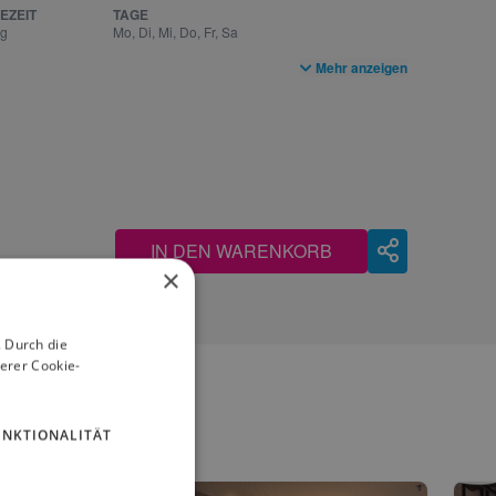
EZEIT
TAGE
ag
Mo, Di, Mi, Do, Fr, Sa
Mehr anzeigen
IN DEN WARENKORB
×
 Durch die
erer Cookie-
UNKTIONALITÄT