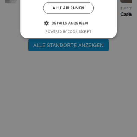
1 Monitor • Kufstein
ALLE ABLEHNEN
1 Monitor 
Bäckerei Mitterer Kufstein
DETAILS ANZEIGEN
POWERED BY COOKIESCRIPT
ALLE STANDORTE ANZEIGEN