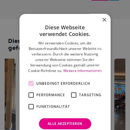
×
Diese Webseite
verwendet Cookies.
Diese Standorte könnten dir auch
Wir verwenden Cookies, um die
gefallen
Benutzerfreundlichkeit unserer Website zu
verbessern. Durch die weitere Nutzung
unserer Webseite stimmen Sie der
Verwendung von Cookies gemäß unserer
Cookie-Richtlinie zu.
Weitere Informationen
UNBEDINGT ERFORDERLICH
PERFORMANCE
TARGETING
FUNKTIONALITÄT
ALLE AKZEPTIEREN