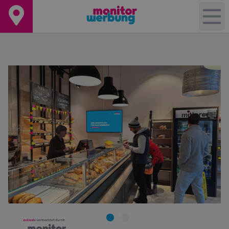
+
−
Leaflet
|
©
OpenStreetMap
contributors