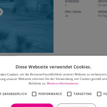
SCREENS
SPOT
1
20 sek
PRO. DOOH
WERB
Ja
6h/Tag
Leaflet
|
©
OpenStreetMap
contributors
Diese Webseite verwendet Cookies.
nden Cookies, um die Benutzerfreundlichkeit unserer Website zu verbessern.
zung unserer Webseite stimmen Sie der Verwendung von Cookies gemäß uns
Richtlinie zu.
Weitere Informationen
 dir auch gefallen
T ERFORDERLICH
PERFORMANCE
TARGETING
F