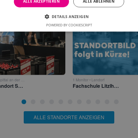
ALLE AKZEPTIEREN
ALLE ABLEHNEN
DETAILS ANZEIGEN
POWERED BY COOKIESCRIPT
2 Monitore • Spittal an der Drau
1 Monitor • Lendorf
Hervis Standort Spittal an der Drau
Fachschule Litzlhof-Landwirtschaft (LFS) Spittal
ALLE STANDORTE ANZEIGEN