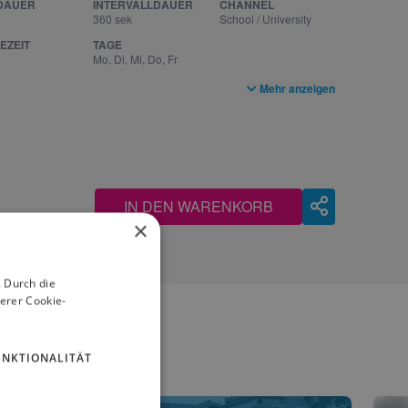
DAUER
INTERVALLDAUER
CHANNEL
360 sek
School / University
EZEIT
TAGE
Mo, Di, Mi, Do, Fr
Mehr anzeigen
IN DEN WARENKORB
×
 Durch die
erer Cookie-
UNKTIONALITÄT