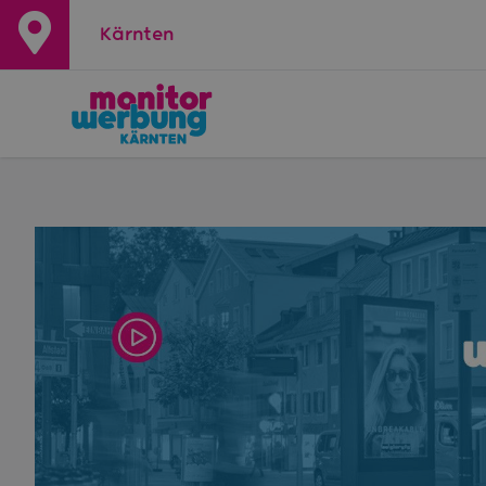
Kärnten
+
−