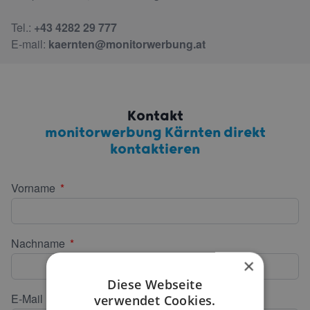
Tel.:
+43 4282 29 777
E-mail:
kaernten@monitorwerbung.at
Kontakt
monitorwerbung Kärnten direkt
kontaktieren
Vorname
Nachname
×
Diese Webseite
E-Mail
verwendet Cookies.