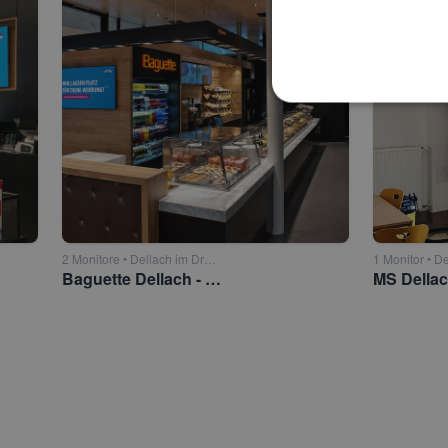
2 Monitore • Dellach im Drautal
Baguette Dellach - Cafébereich