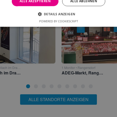
ALLE AKZEPTIEREN
ALLE ABLEHNEN
DETAILS ANZEIGEN
POWERED BY COOKIESCRIPT
1 Monitor • Dellach im Drautal
1 Monitor • Rangersdorf
MS Dellach im Drautal
ADEG-Markt, Rangersdorf/Mölltal
ALLE STANDORTE ANZEIGEN