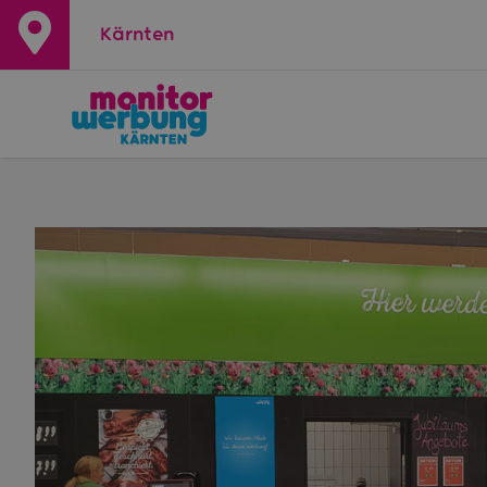
Kärnten
+
−