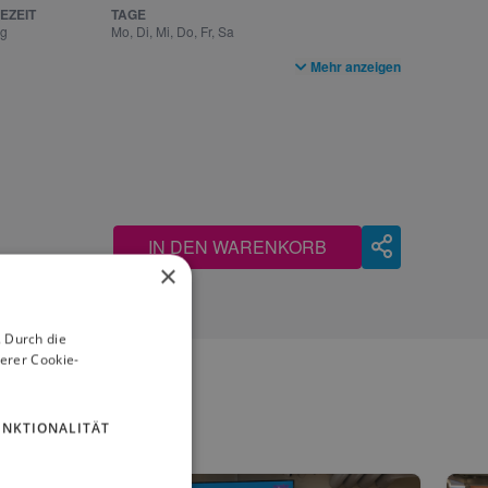
EZEIT
TAGE
ag
Mo, Di, Mi, Do, Fr, Sa
Mehr anzeigen
IN DEN WARENKORB
×
 Durch die
erer Cookie-
UNKTIONALITÄT