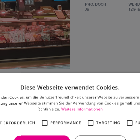
PRO. DOOH
WERB
Ja
12h/T
Leaflet
|
©
OpenStreetMap
contributors
Diese Webseite verwendet Cookies.
nden Cookies, um die Benutzerfreundlichkeit unserer Website zu verbessern.
zung unserer Webseite stimmen Sie der Verwendung von Cookies gemäß uns
Richtlinie zu.
Weitere Informationen
 dir auch gefallen
T ERFORDERLICH
PERFORMANCE
TARGETING
F