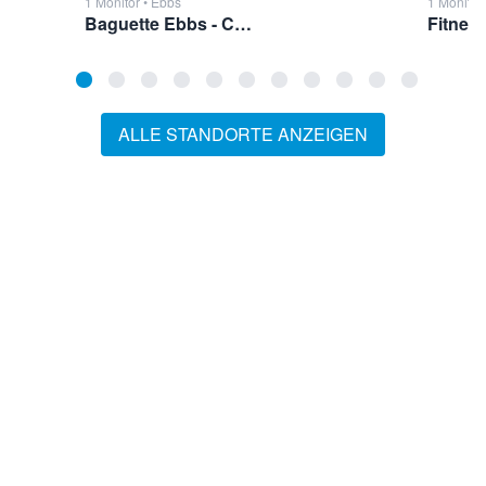
1 Monitor • Ebbs
1 Monitor
Baguette Ebbs - Cafébereich
ALLE STANDORTE ANZEIGEN