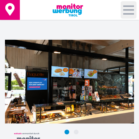
+
−
Leaflet
|
©
OpenStreetMap
contributors