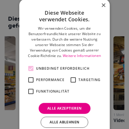
×
Diese Webseite
Diese Standorte könnten dir auch
verwendet Cookies.
gefallen
Wir verwenden Cookies, um die
Benutzerfreundlichkeit unserer Website zu
verbessern. Durch die weitere Nutzung
unserer Webseite stimmen Sie der
Verwendung von Cookies gemäß unserer
Cookie-Richtlinie zu.
Weitere Informationen
UNBEDINGT ERFORDERLICH
PERFORMANCE
TARGETING
FUNKTIONALITÄT
ALLE AKZEPTIEREN
2 Monitore • Meran
1 Monitor
Eurospin Meran
ALLE ABLEHNEN