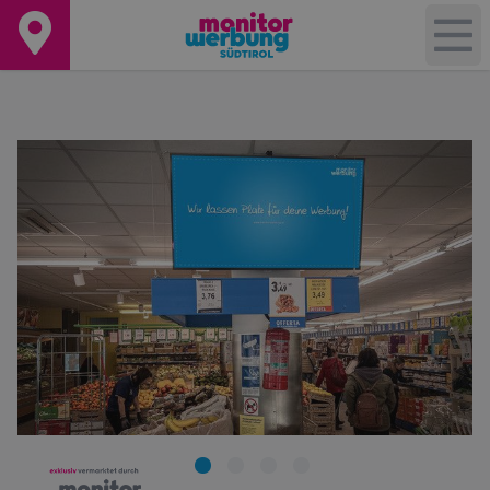
+
−
Leaflet
|
©
OpenStreetMap
contributors