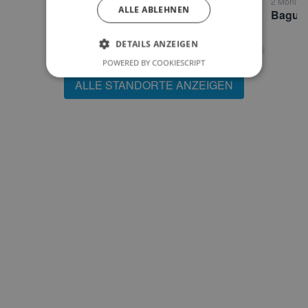
1 Monitor • Finkenberg
2 Monitor
ALLE ABLEHNEN
Hotel Panorama 3* Finkenberg
DETAILS ANZEIGEN
POWERED BY COOKIESCRIPT
ALLE STANDORTE ANZEIGEN