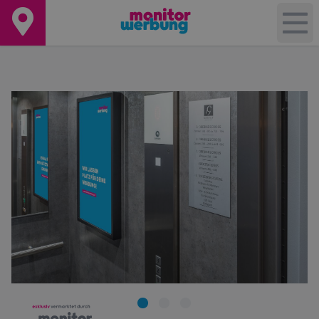
+
−
Leaflet
|
©
OpenStreetMap
contributors