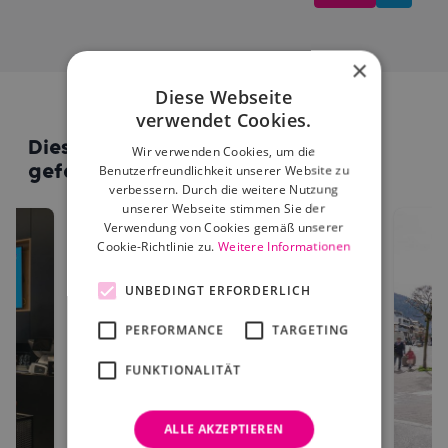
×
Diese Webseite
verwendet Cookies.
Diese Standorte könnten dir auch
Wir verwenden Cookies, um die
gefallen
Benutzerfreundlichkeit unserer Website zu
verbessern. Durch die weitere Nutzung
unserer Webseite stimmen Sie der
Verwendung von Cookies gemäß unserer
Cookie-Richtlinie zu.
Weitere Informationen
UNBEDINGT ERFORDERLICH
PERFORMANCE
TARGETING
FUNKTIONALITÄT
ALLE AKZEPTIEREN