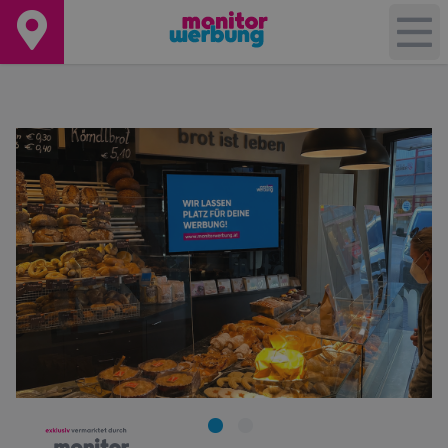
+
−
Leaflet
|
©
OpenStreetMap
contributors