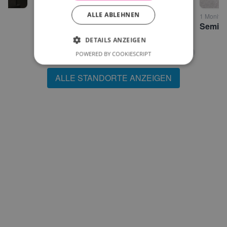
ALLE ABLEHNEN
1 Monitor • Wörgl
1 Monitor
Bäckerei Mitterer Bahnhofsstraße Wörgl
DETAILS ANZEIGEN
POWERED BY COOKIESCRIPT
ALLE STANDORTE ANZEIGEN