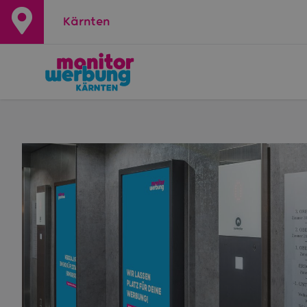
Kärnten
+
−