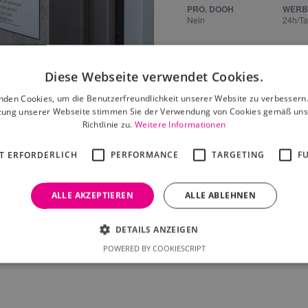
PRO. DOOH
WERB
Nein
24h/T
Diese Webseite verwendet Cookies.
nden Cookies, um die Benutzerfreundlichkeit unserer Website zu verbessern.
zung unserer Webseite stimmen Sie der Verwendung von Cookies gemäß uns
Richtlinie zu.
Weitere Informationen
Leaflet
|
©
OpenStreetMap
contributors
T ERFORDERLICH
PERFORMANCE
TARGETING
F
ALLE AKZEPTIEREN
ALLE ABLEHNEN
DETAILS ANZEIGEN
POWERED BY COOKIESCRIPT