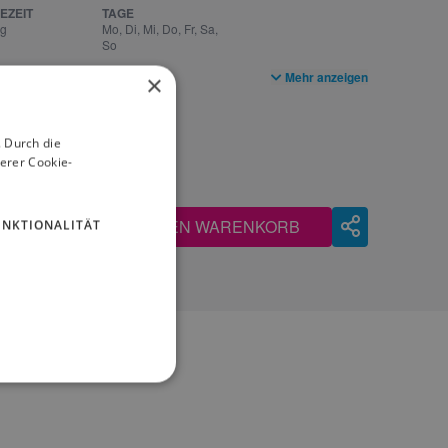
EZEIT
TAGE
ag
Mo, Di, Mi, Do, Fr, Sa,
So
Mehr anzeigen
×
 Durch die
erer Cookie-
IN DEN WARENKORB
UNKTIONALITÄT