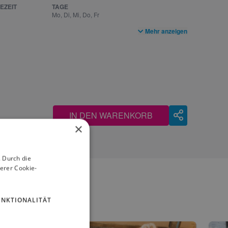
EZEIT
TAGE
Mo, Di, Mi, Do, Fr
Mehr anzeigen
IN DEN WARENKORB
×
 Durch die
erer Cookie-
UNKTIONALITÄT