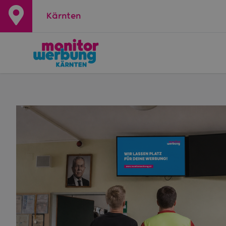
Kärnten
+
−