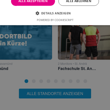
ALLE AKZEPTIEREN
ALLE ABLEHNEN
DETAILS ANZEIGEN
POWERED BY COOKIESCRIPT
 Lavamünd
2 Monitore • St. Andrä
münd
Fachschule St. Andrä (LFS) Lavanttal
ALLE STANDORTE ANZEIGEN