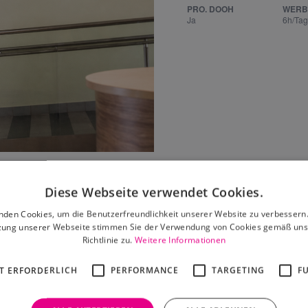
PRO. DOOH
WERB
Ja
6h/Tag
Leaflet
|
©
OpenStreetMap
contributors
Diese Webseite verwendet Cookies.
nden Cookies, um die Benutzerfreundlichkeit unserer Website zu verbessern.
zung unserer Webseite stimmen Sie der Verwendung von Cookies gemäß uns
Richtlinie zu.
Weitere Informationen
 dir auch gefallen
T ERFORDERLICH
PERFORMANCE
TARGETING
F