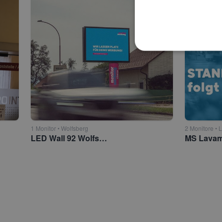
1 Monitor • Wolfsberg
2 Monitore •
LED Wall 92 Wolfsberg Nord
MS Lava