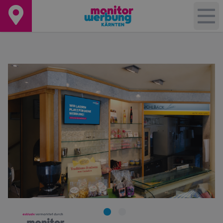
+
−
Leaflet
|
©
OpenStreetMap
contributors