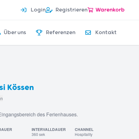
Login
Registrieren
Warenkorb
Über uns
Referenzen
Kontakt
si Kössen
en
 Eingangsbereich des Ferienhauses.
DAUER
INTERVALLDAUER
CHANNEL
360 sek
Hospitality