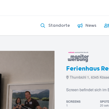
Standorte
News
Ferienhaus Re
Thurnbichl 1, 6345 Köss
Screen befindet sich im
SCREENS
SPOT
1
20 sek