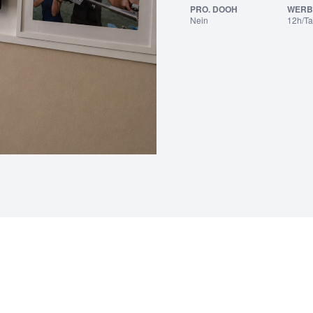
PRO. DOOH
WERB
Nein
12h/T
Leaflet
|
©
OpenStreetMap
contributors