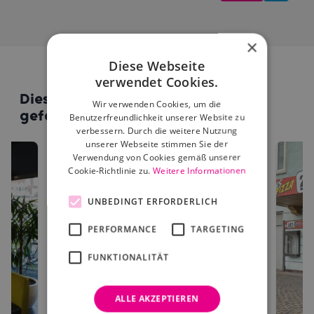
×
Diese Webseite
verwendet Cookies.
Diese Standorte könnten dir auch
Wir verwenden Cookies, um die
gefallen
Benutzerfreundlichkeit unserer Website zu
verbessern. Durch die weitere Nutzung
unserer Webseite stimmen Sie der
Verwendung von Cookies gemäß unserer
Cookie-Richtlinie zu.
Weitere Informationen
UNBEDINGT ERFORDERLICH
PERFORMANCE
TARGETING
FUNKTIONALITÄT
ALLE AKZEPTIEREN