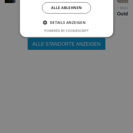
1 Monitor • Klagenfurt
ALLE ABLEHNEN
1 Monitor 
Hervis Standort Klagenfurt
DETAILS ANZEIGEN
POWERED BY COOKIESCRIPT
ALLE STANDORTE ANZEIGEN