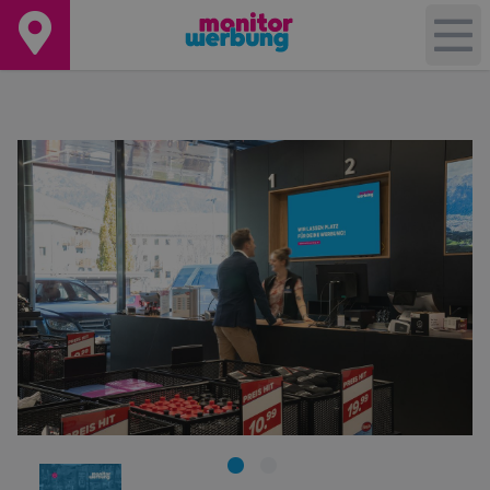
+
−
Leaflet
|
©
OpenStreetMap
contributors