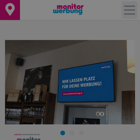
+
−
Leaflet
|
©
OpenStreetMap
contributors